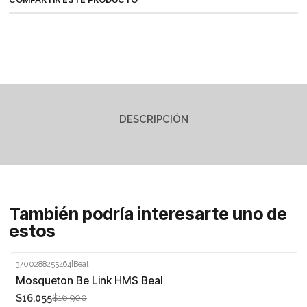
DESCRIPCIÓN
También podría interesarte uno de
estos
3700288255464
|
Beal
-5%
Mosqueton Be Link HMS Beal
$16.055
$16.900