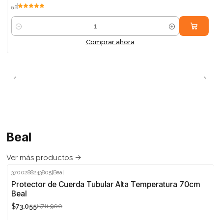
5.0
Cantidad
Comprar ahora
Beal
Ver más productos
3700288243805
|
Beal
-5%
Protector de Cuerda Tubular Alta Temperatura 70cm
Beal
$73.055
$76.900