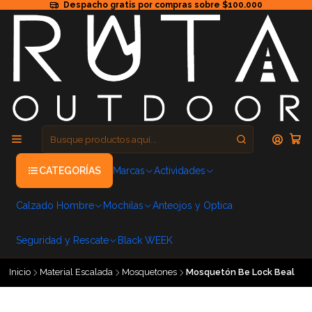
Despacho gratis por compras sobre $100.000
CATEGORÍAS
Marcas
Actividades
Calzado Hombre
Mochilas
Anteojos y Optica
Seguridad y Rescate
Black WEEK
Inicio
Material Escalada
Mosquetones
Mosquetón Be Lock Beal