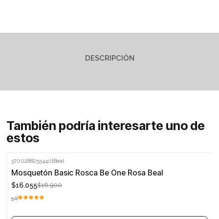
DESCRIPCIÓN
También podría interesarte uno de
estos
3700288255440
|
Beal
-5%
Mosquetón Basic Rosca Be One Rosa Beal
$16.055
$16.900
Agotado
5.0