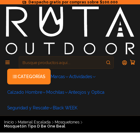
Despacho gratis por compras sobre $100.000
CATEGORÍAS
Marcas
Actividades
Calzado Hombre
Mochilas
Anteojos y Optica
Seguridad y Rescate
Black WEEK
Inicio
Material Escalada
Mosquetones
Mosquetón Tipo D Be One Beal