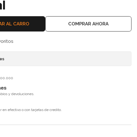
l
AR AL CARRO
COMPRAR AHORA
voritos
nes
$100.000
nes
mbios y devoluciones.
en efectivo o con tarjetas de credito.