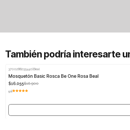
También podría interesarte u
3700288255440
|
Beal
-5%
Mosquetón Basic Rosca Be One Rosa Beal
$16.055
$16.900
Agotado
5.0