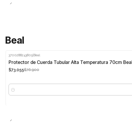
Beal
3700288243805
|
Beal
-5%
Protector de Cuerda Tubular Alta Temperatura 70cm Bea
$73.055
$76.900
Cantidad