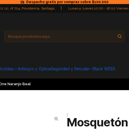
Despacho gratis por compras sobre $100.000
|
iz 111, of 704, Providencia, Santiago,
Lunes a Jueves 10:00 - 18:00 Viernes
Providencia
Domingo: Cerra
ochilas
Anteojos y Optica
Seguridad y Rescate
Black WEEK
One Naranjo Beal
|
Mosquetón 