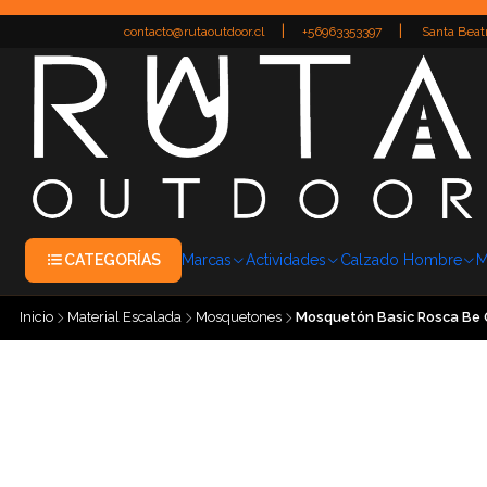
|
|
contacto@rutaoutdoor.cl
+56963353397
Santa Beatr
CATEGORÍAS
Marcas
Actividades
Calzado Hombre
M
Inicio
Material Escalada
Mosquetones
Mosquetón Basic Rosca Be 