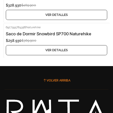
$328.930
$469.900
Agotado
VER DETALLES
6927595784358
|
Naturehike
-30%
Saco de Dormir Snowbird SP700 Naturehike
$258.930
$369.900
Agotado
VER DETALLES
VOLVER ARRIBA