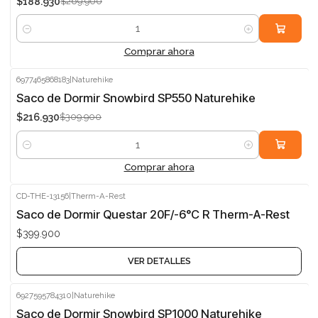
$188.930
$269.900
Cantidad
Comprar ahora
6977465868183
|
Naturehike
-30%
Saco de Dormir Snowbird SP550 Naturehike
$216.930
$309.900
Cantidad
Comprar ahora
CD-THE-13156
|
Therm-A-Rest
Agotado
Saco de Dormir Questar 20F/-6°C R Therm-A-Rest
$399.900
VER DETALLES
6927595784310
|
Naturehike
-30%
Saco de Dormir Snowbird SP1000 Naturehike