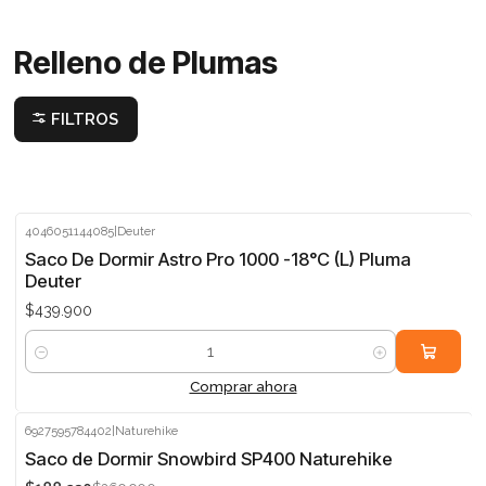
Relleno de Plumas
FILTROS
4046051144085
|
Deuter
Saco De Dormir Astro Pro 1000 -18°C (L) Pluma
Deuter
$439.900
Cantidad
Comprar ahora
6927595784402
|
Naturehike
-30%
Saco de Dormir Snowbird SP400 Naturehike