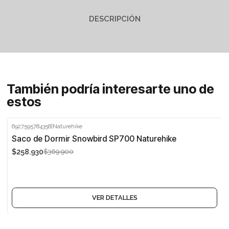
DESCRIPCIÓN
También podría interesarte uno de
estos
6927595784358
|
Naturehike
-30%
Saco de Dormir Snowbird SP700 Naturehike
$258.930
$369.900
Agotado
VER DETALLES