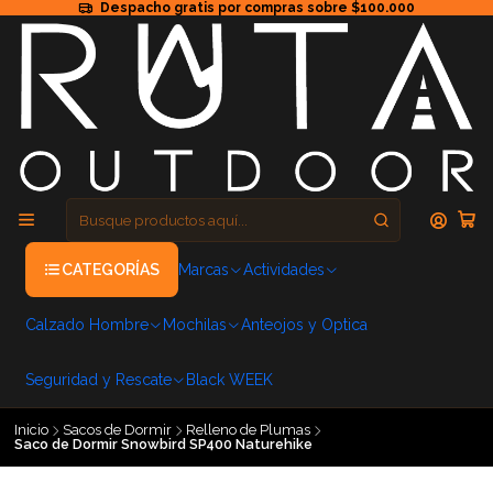
Despacho gratis por compras sobre $100.000
CATEGORÍAS
Marcas
Actividades
Calzado Hombre
Mochilas
Anteojos y Optica
Seguridad y Rescate
Black WEEK
Inicio
Sacos de Dormir
Relleno de Plumas
Saco de Dormir Snowbird SP400 Naturehike