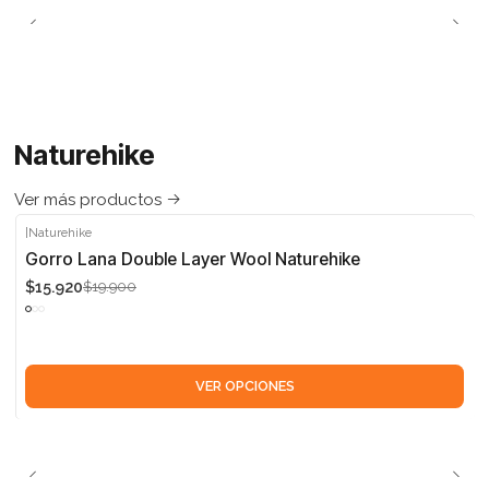
Naturehike
Ver más productos
|
Naturehike
-20%
Gorro Lana Double Layer Wool Naturehike
$15.920
$19.900
VER OPCIONES