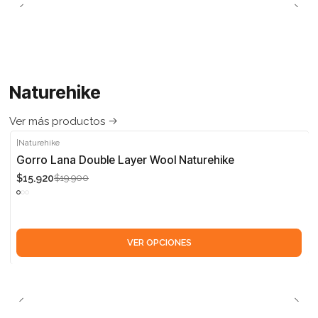
Naturehike
Ver más productos
|
Naturehike
-20%
Gorro Lana Double Layer Wool Naturehike
$15.920
$19.900
VER OPCIONES