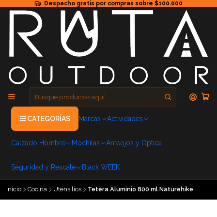
Despacho gratis por compras sobre $100.000
CATEGORÍAS
Marcas
Actividades
Calzado Hombre
Mochilas
Anteojos y Optica
Seguridad y Rescate
Black WEEK
Inicio
Cocina
Utensilios
Tetera Aluminio 800 ml Naturehike