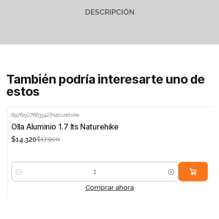
DESCRIPCIÓN
También podría interesarte uno de
estos
6976507663342
|
Naturehike
-20%
Olla Aluminio 1.7 lts Naturehike
$14.320
$17.900
Cantidad
Comprar ahora