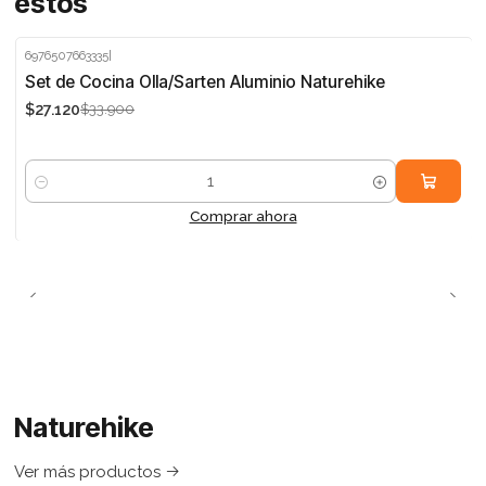
estos
6976507663335
|
-20%
Set de Cocina Olla/Sarten Aluminio Naturehike
$27.120
$33.900
Cantidad
Comprar ahora
Naturehike
Ver más productos