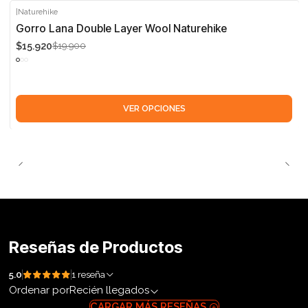
|
Naturehike
-20%
Gorro Lana Double Layer Wool Naturehike
$15.920
$19.900
VER OPCIONES
Reseñas de Productos
5.0
1 reseña
Ordenar por
Recién llegados
CARGAR MÁS RESEÑAS