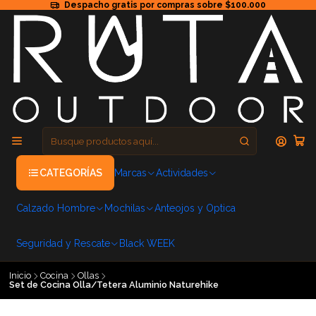
Despacho gratis por compras sobre $100.000
CATEGORÍAS
Marcas
Actividades
Calzado Hombre
Mochilas
Anteojos y Optica
Seguridad y Rescate
Black WEEK
Inicio
Cocina
Ollas
Set de Cocina Olla/Tetera Aluminio Naturehike