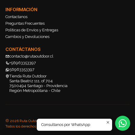
INFORMACIÓN
Contactanos
Preguntas Frecuentes
Políticas de Envíos y Entregas
Cambios y Devoluciones
CONTÁCTANOS
contacto@rutaoutdoor.cl
+56963353397
56963353397
Tienda Ruta Outdoor
Santa Beatriz 111, of 704
7500494 Santiago - Providencia
Región Metropolitana - Chile
2026 Ruta Outdoor.
Consultanos por WhatsApp
Todos los derechos reservados.
Desarrollado por Jumpseller
.