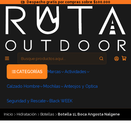
Despacho gratis por compras sobre $100.000
CATEGORÍAS
Marcas
Actividades
Calzado Hombre
Mochilas
Anteojos y Optica
Seguridad y Rescate
Black WEEK
Inicio
Hidratación
Botellas
Botella 1L Boca Angosta Nalgene