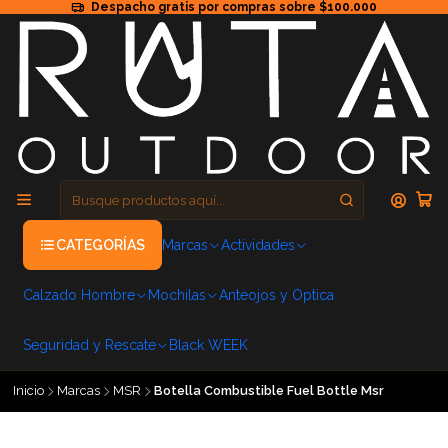
Despacho gratis por compras sobre $100.000
CATEGORÍAS
Marcas
Actividades
Calzado Hombre
Mochilas
Anteojos y Optica
Seguridad y Rescate
Black WEEK
Inicio
Marcas
MSR
Botella Combustible Fuel Bottle Msr