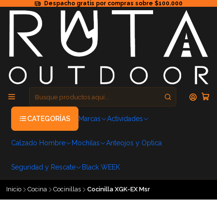
Despacho gratis por compras sobre $100.000
CATEGORÍAS
Marcas
Actividades
Calzado Hombre
Mochilas
Anteojos y Optica
Seguridad y Rescate
Black WEEK
Inicio
Cocina
Cocinillas
Cocinilla XGK-EX Msr