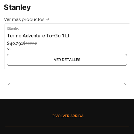
Stanley
Ver más productos
|
Stanley
-15%
Termo Adventure To-Go 1 Lt.
$40.791
$47.990
Agotado
VER DETALLES
VOLVER ARRIBA