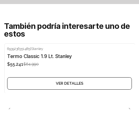
También podría interesarte uno de
estos
6939236351485
|
Stanley
-15%
Termo Classic 1.9 Lt. Stanley
$55.241
$64.990
Agotado
VER DETALLES