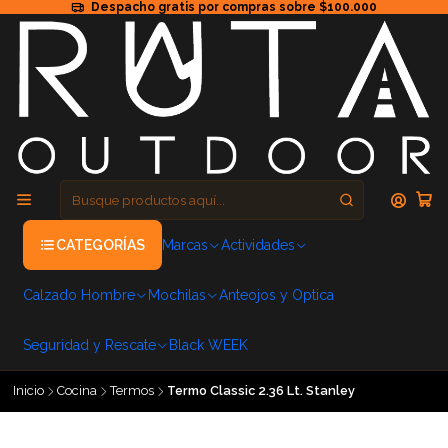
Despacho gratis por compras sobre $100.000
CATEGORÍAS
Marcas
Actividades
Calzado Hombre
Mochilas
Anteojos y Optica
Seguridad y Rescate
Black WEEK
Inicio
Cocina
Termos
Termo Classic 2.36 Lt. Stanley