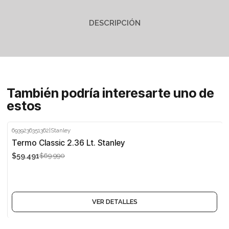
DESCRIPCIÓN
También podría interesarte uno de
estos
6939236351362
|
Stanley
-15%
Termo Classic 2.36 Lt. Stanley
$59.491
$69.990
Agotado
VER DETALLES