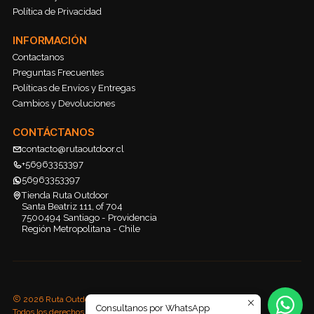
Política de Privacidad
INFORMACIÓN
Contactanos
Preguntas Frecuentes
Políticas de Envíos y Entregas
Cambios y Devoluciones
CONTÁCTANOS
contacto@rutaoutdoor.cl
+56963353397
56963353397
Tienda Ruta Outdoor
Santa Beatriz 111, of 704
7500494 Santiago - Providencia
Región Metropolitana - Chile
2026 Ruta Outdoor.
Consultanos por WhatsApp
Todos los derechos reservados.
Desarrollado por Jumpseller
.