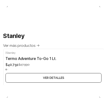
Stanley
Ver más productos
|
Stanley
-15%
Termo Adventure To-Go 1 Lt.
$40.791
$47.990
Agotado
VER DETALLES