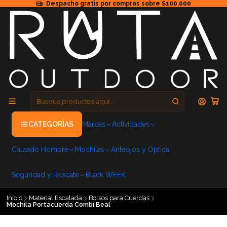
Despacho gratis por compras sobre $100.000
CATEGORÍAS
Marcas
Actividades
Calzado Hombre
Mochilas
Anteojos y Optica
Seguridad y Rescate
Black WEEK
Inicio
Material Escalada
Bolsos para Cuerdas
Mochila Portacuerda Combi Beal