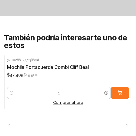
También podría interesarte uno de
estos
3700288277749
|
Beal
-5%
Mochila Portacuerda Combi Cliff Beal
$47.405
$49.900
Cantidad
Comprar ahora