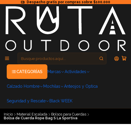
Despacho gratis por compras sobre $100.000
CATEGORÍAS
Marcas
Actividades
Calzado Hombre
Mochilas
Anteojos y Optica
Seguridad y Rescate
Black WEEK
Inicio
Material Escalada
Bolsos para Cuerdas
Bolsa de Cuerda Rope Bag S La Sportiva