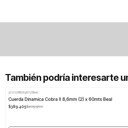
También podría interesarte u
3700288264671
|
Beal
-5%
Cuerda Dinamica Cobra II 8,6mm (2) x 60mts Beal
$389.405
$409.900
Agotado