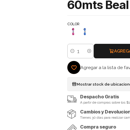
60mts Beal
COLOR
AGREG
Cantidad
Agregar a la lista de fa
Mostrar stock de ubicacio
Despacho Gratis
A partir de compras sobre los 
Cambios y Devolucio
Tienes 30 días para realizar ca
Compra seguro