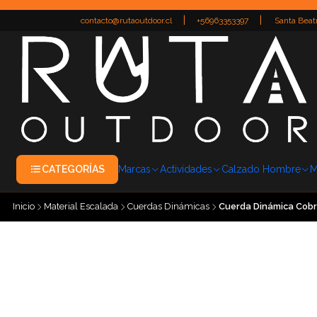
|
|
contacto@rutaoutdoor.cl
+56963353397
Santa Beatr
CATEGORÍAS
Marcas
Actividades
Calzado Hombre
M
Inicio
Material Escalada
Cuerdas Dinámicas
Cuerda Dinámica Cobr