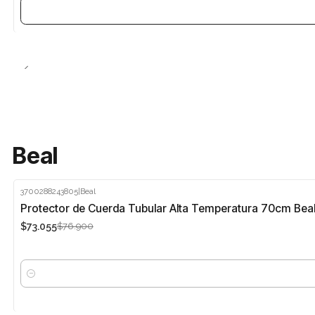
Beal
3700288243805
|
Beal
-5%
Protector de Cuerda Tubular Alta Temperatura 70cm Bea
$73.055
$76.900
Cantidad