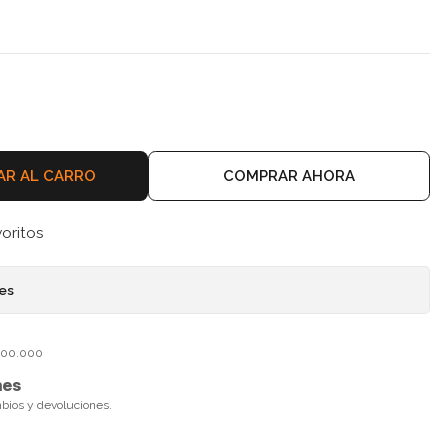
AR AL CARRO
COMPRAR AHORA
voritos
nes
$100.000
nes
mbios y devoluciones.