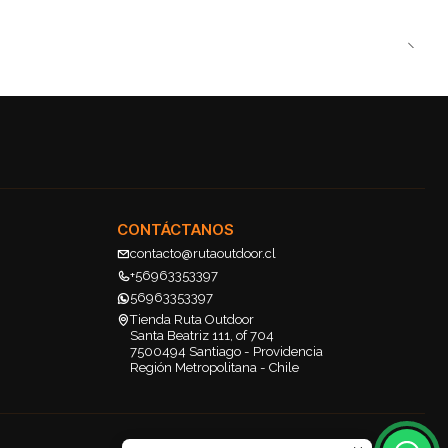
CONTÁCTANOS
contacto@rutaoutdoor.cl
+56963353397
56963353397
Tienda Ruta Outdoor
Santa Beatriz 111, of 704
7500494 Santiago - Providencia
Región Metropolitana - Chile