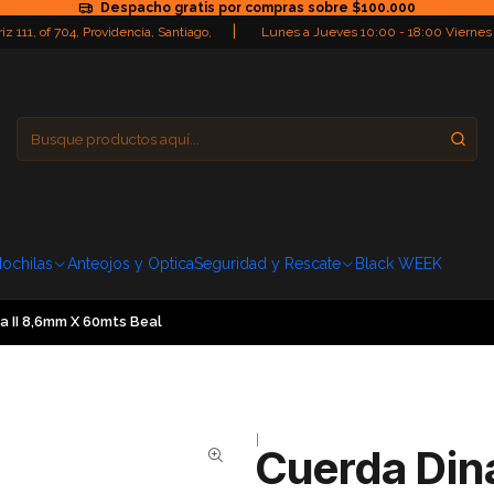
Despacho gratis por compras sobre $100.000
|
iz 111, of 704, Providencia, Santiago,
Lunes a Jueves 10:00 - 18:00 Viernes
Providencia
Domingo: Cerra
ochilas
Anteojos y Optica
Seguridad y Rescate
Black WEEK
a II 8,6mm X 60mts Beal
|
Cuerda Din