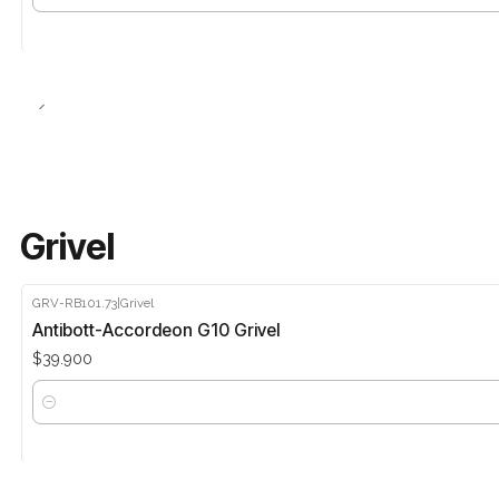
Cantidad
Grivel
GRV-RB101.73
|
Grivel
Antibott-Accordeon G10 Grivel
$39.900
Cantidad