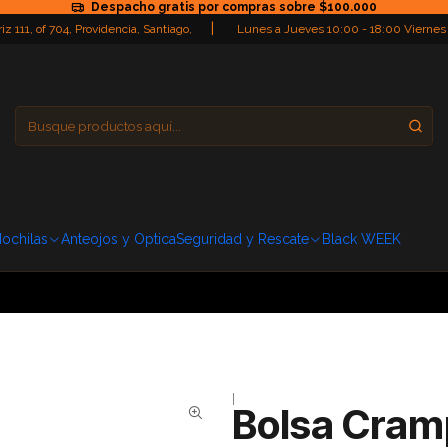
Despacho gratis por compras sobre $100.000
|
iz 111, of 704, Providencia, Santiago,
Lunes a Jueves 10:00 - 18:00 Viernes
Providencia
Domingo: Cerra
ochilas
Anteojos y Optica
Seguridad y Rescate
Black WEEK
|
Bolsa Cram