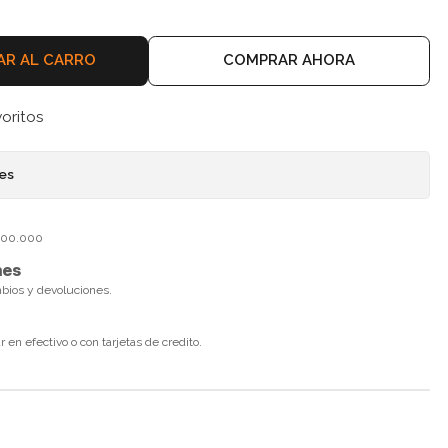
AR AL CARRO
COMPRAR AHORA
voritos
nes
$100.000
nes
mbios y devoluciones.
en efectivo o con tarjetas de credito.