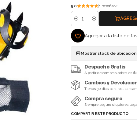
5.0
1 reseña
AGREG
Cantidad
Agregar a la lista de fa
Mostrar stock de ubicacio
Despacho Gratis
A partir de compras sobre los 
Cambios y Devolucio
Tienes 30 días para realizar ca
Compra seguro
Siempre seguro si quieres pagar 
COMPARTIR ESTE PRODUCTO