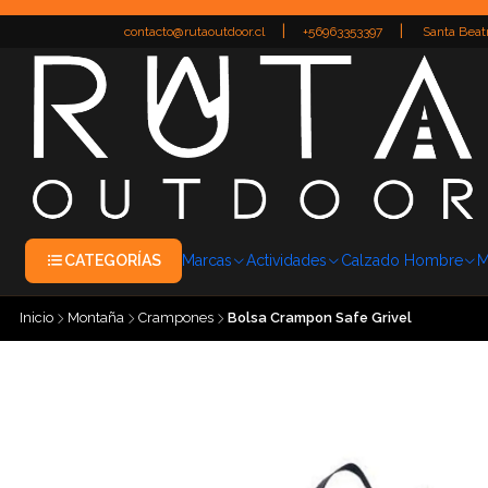
|
|
contacto@rutaoutdoor.cl
+56963353397
Santa Beatr
CATEGORÍAS
Marcas
Actividades
Calzado Hombre
M
Inicio
Montaña
Crampones
Bolsa Crampon Safe Grivel