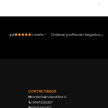
Ordenar por
Recién llegados
5.0
1 reseña
CONTÁCTANOS
contacto@rutaoutdoor.cl
+56963353397
56963353397