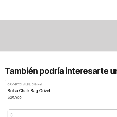
También podría interesarte u
GRV-RTCHALKL.B
|
Grivel
Bolsa Chalk Bag Grivel
$25.900