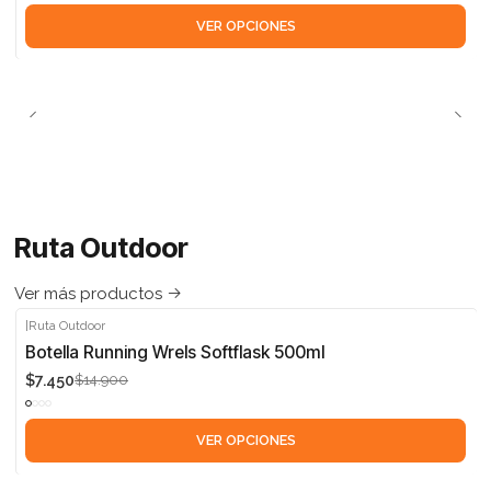
VER OPCIONES
Ruta Outdoor
Ver más productos
|
Ruta Outdoor
-50%
Botella Running Wrels Softflask 500ml
$7.450
$14.900
VER OPCIONES