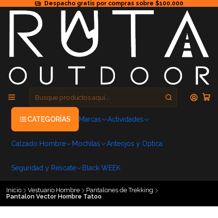
Despacho gratis por compras sobre $100.000
CATEGORÍAS
Marcas
Actividades
Calzado Hombre
Mochilas
Anteojos y Optica
Seguridad y Rescate
Black WEEK
Inicio
Vestuario Hombre
Pantalones de Trekking
Pantalon Vector Hombre Tatoo