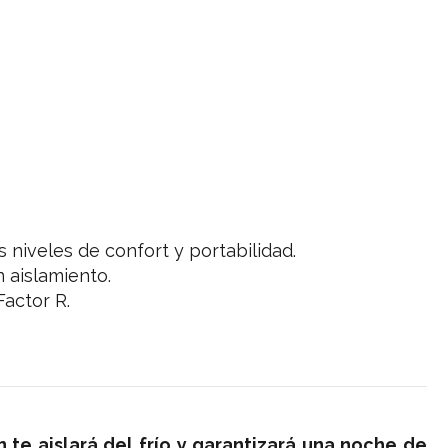
 niveles de confort y portabilidad.
 aislamiento.
actor R.
 te aislará del frío y garantizará una noche de