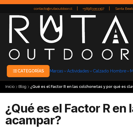
|
|
contacto@rutaoutdoor.cl
+56963353397
Santa Beatr
CATEGORÍAS
Marcas
Actividades
Calzado Hombre
M
Inicio
Blog
¿Qué es el Factor R en las colchonetas y por qué es c
¿Qué es el Factor R en 
acampar?