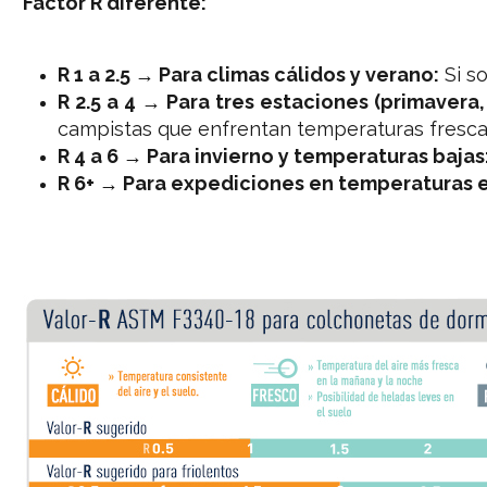
Factor R diferente:
R 1 a 2.5 → Para climas cálidos y verano:
Si so
R 2.5 a 4 → Para tres estaciones (primavera,
campistas que enfrentan temperaturas fresca
R 4 a 6 → Para invierno y temperaturas bajas
R 6+ → Para expediciones en temperaturas 