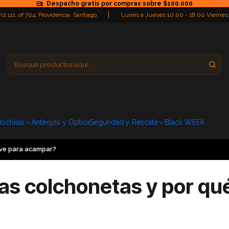
Despacho gratis por compras sobre $100.000
|
iz 111, of 704, Providencia, Santiago,
Lunes a Jueves 10:00 - 18:00 Viernes
Providencia
Domingo: Cerra
ochilas
Anteojos y Optica
Seguridad y Rescate
Black WEEK
lave para acampar?
las colchonetas y por qu