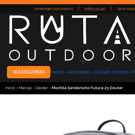
|
|
contacto@rutaoutdoor.cl
+56963353397
Santa Beatr
CATEGORÍAS
Marcas
Actividades
Calzado Hombre
M
Inicio
Marcas
Deuter
Mochila Senderismo Futura 23 Deuter