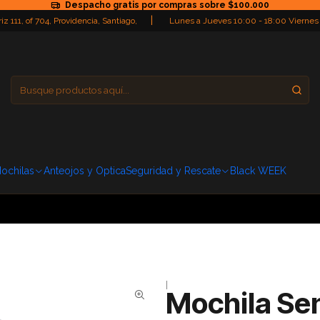
Despacho gratis por compras sobre $100.000
|
iz 111, of 704, Providencia, Santiago,
Lunes a Jueves 10:00 - 18:00 Viernes
Providencia
Domingo: Cerra
ochilas
Anteojos y Optica
Seguridad y Rescate
Black WEEK
|
Mochila Se