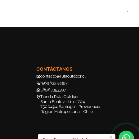
CONTÁCTANOS
contacto@rutaoutdoor.cl
+56963353397
56963353397
Tienda Ruta Outdoor
Santa Beatriz 111, of 704
7500494 Santiago - Providencia
Región Metropolitana - Chile