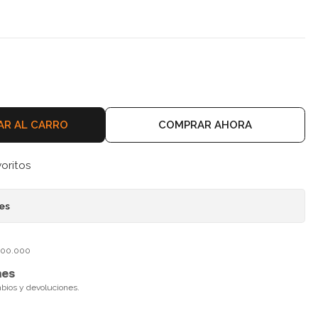
AR AL CARRO
COMPRAR AHORA
voritos
nes
$100.000
nes
mbios y devoluciones.