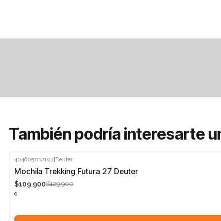
También podría interesarte u
4046051112107
|
Deuter
-15%
Mochila Trekking Futura 27 Deuter
$109.900
$129.900