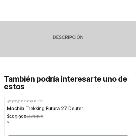
DESCRIPCIÓN
También podría interesarte uno de
estos
4046051112107
|
Deuter
-15%
Mochila Trekking Futura 27 Deuter
$109.900
$129.900