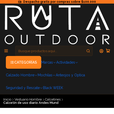
Despacho gratis por compras sobre $100.000
CATEGORÍAS
Marcas
Actividades
Calzado Hombre
Mochilas
Anteojos y Optica
Seguridad y Rescate
Black WEEK
Inicio
Vestuario Hombre
Calcetines
Calcetín de uso diario Andes Mund