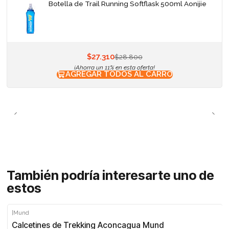
Botella de Trail Running Softflask 500ml Aonijie
$27.310
$28.800
¡Ahorra un 11% en esta oferta!
AGREGAR TODOS AL CARRO
También podría interesarte uno de
estos
|
Mund
Calcetines de Trekking Aconcagua Mund