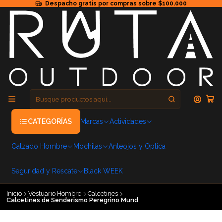
Despacho gratis por compras sobre $100.000
CATEGORÍAS
Marcas
Actividades
Calzado Hombre
Mochilas
Anteojos y Optica
Seguridad y Rescate
Black WEEK
Inicio
Vestuario Hombre
Calcetines
Calcetines de Senderismo Peregrino Mund