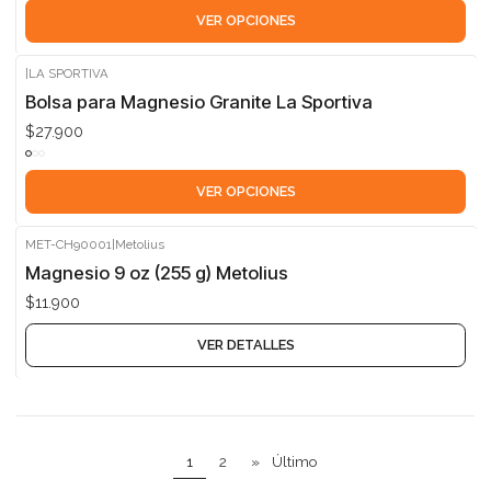
VER OPCIONES
|
LA SPORTIVA
Bolsa para Magnesio Granite La Sportiva
$27.900
VER OPCIONES
MET-CH90001
|
Metolius
Agotado
Magnesio 9 oz (255 g) Metolius
$11.900
VER DETALLES
1
2
»
Último