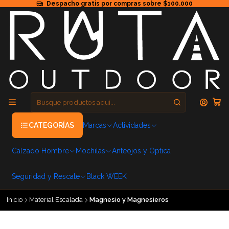
Despacho gratis por compras sobre $100.000
CATEGORÍAS
Marcas
Actividades
Calzado Hombre
Mochilas
Anteojos y Optica
Seguridad y Rescate
Black WEEK
Inicio
Material Escalada
Magnesio y Magnesieros