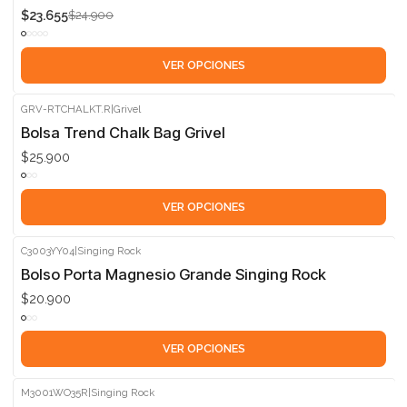
$23.655
$24.900
VER OPCIONES
GRV-RTCHALKT.R
|
Grivel
Bolsa Trend Chalk Bag Grivel
$25.900
VER OPCIONES
C3003YY04
|
Singing Rock
Bolso Porta Magnesio Grande Singing Rock
$20.900
VER OPCIONES
M3001WO35R
|
Singing Rock