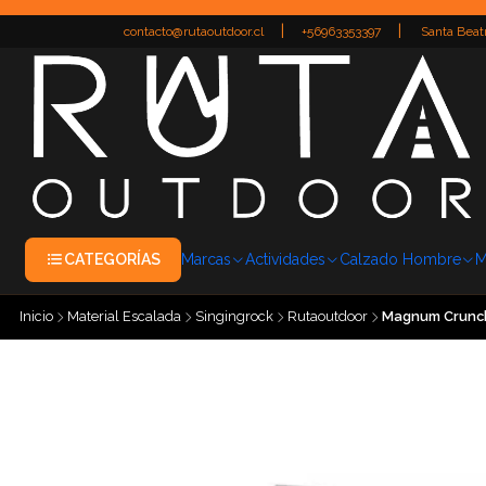
|
|
contacto@rutaoutdoor.cl
+56963353397
Santa Beatr
CATEGORÍAS
Marcas
Actividades
Calzado Hombre
M
Inicio
Material Escalada
Singingrock
Rutaoutdoor
Magnum Crunch