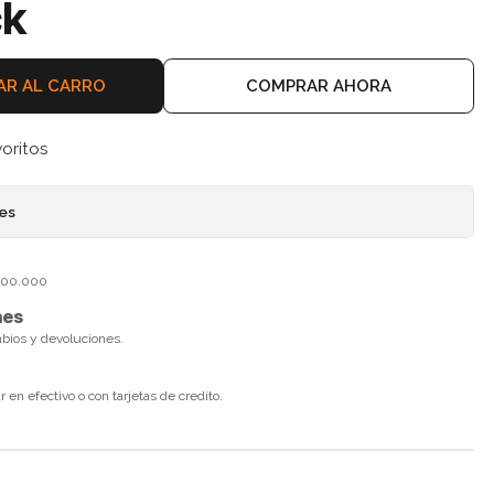
ck
AR AL CARRO
COMPRAR AHORA
voritos
nes
$100.000
nes
mbios y devoluciones.
en efectivo o con tarjetas de credito.