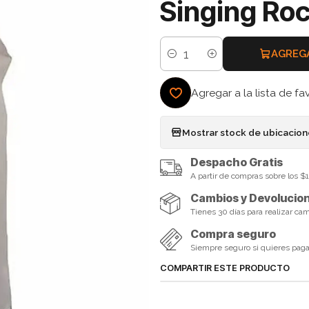
Singing Ro
AGREG
Cantidad
Agregar a la lista de fa
Mostrar stock de ubicacio
Despacho Gratis
A partir de compras sobre los 
Cambios y Devolucio
Tienes 30 días para realizar ca
Compra seguro
Siempre seguro si quieres pagar 
COMPARTIR ESTE PRODUCTO