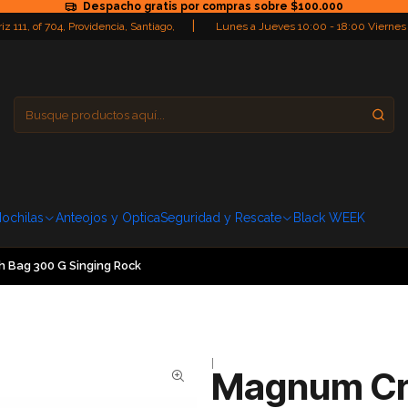
Despacho gratis por compras sobre $100.000
|
iz 111, of 704, Providencia, Santiago,
Lunes a Jueves 10:00 - 18:00 Viernes
Providencia
Domingo: Cerra
ochilas
Anteojos y Optica
Seguridad y Rescate
Black WEEK
 Bag 300 G Singing Rock
|
Magnum Cr