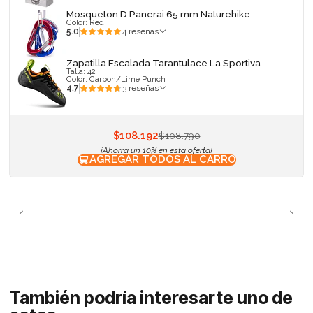
Mosqueton D Panerai 65 mm Naturehike
Color: Red
5.0
4 reseñas
Zapatilla Escalada Tarantulace La Sportiva
Talla: 42
Color: Carbon/Lime Punch
4.7
3 reseñas
$108.192
$108.790
¡Ahorra un 10% en esta oferta!
AGREGAR TODOS AL CARRO
También podría interesarte uno de