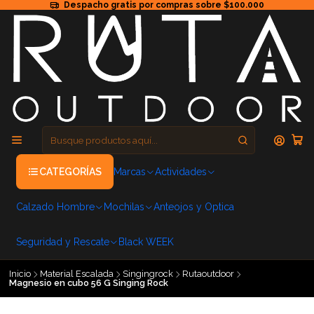
Despacho gratis por compras sobre $100.000
CATEGORÍAS
Marcas
Actividades
Calzado Hombre
Mochilas
Anteojos y Optica
Seguridad y Rescate
Black WEEK
Inicio
Material Escalada
Singingrock
Rutaoutdoor
Magnesio en cubo 56 G Singing Rock