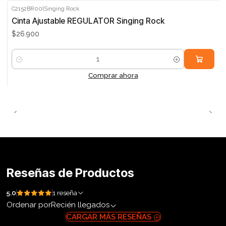
C2152BR00
|
Singing Rock
Cinta Ajustable REGULATOR Singing Rock
$26.900
Cantidad
Comprar ahora
Reseñas de Productos
5.0
1 reseña
Ordenar por
Recién llegados
CARGAR MÁS RESEÑAS