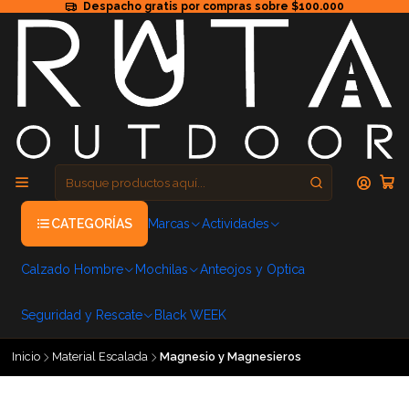
Despacho gratis por compras sobre $100.000
CATEGORÍAS
Marcas
Actividades
Calzado Hombre
Mochilas
Anteojos y Optica
Seguridad y Rescate
Black WEEK
Inicio
Material Escalada
Magnesio y Magnesieros