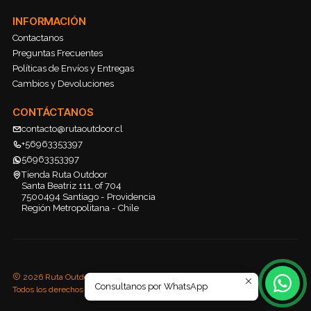
INFORMACIÓN
Contactanos
Preguntas Frecuentes
Políticas de Envíos y Entregas
Cambios y Devoluciones
CONTÁCTANOS
contacto@rutaoutdoor.cl
+56963353397
56963353397
Tienda Ruta Outdoor
Santa Beatriz 111, of 704
7500494 Santiago - Providencia
Región Metropolitana - Chile
2026 Ruta Outdoor.
Consultanos por WhatsApp
Todos los derechos reservados.
Desarrollado por Jumpseller
.