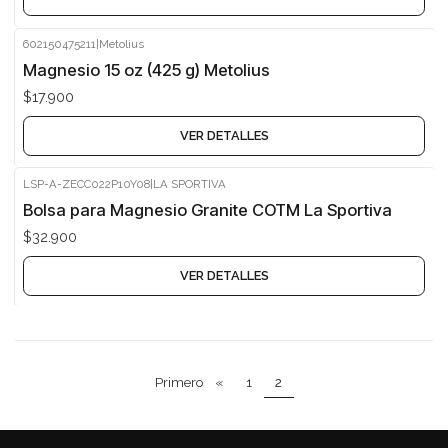
602150475211
|
Metolius
Agotado
Magnesio 15 oz (425 g) Metolius
$17.900
VER DETALLES
LSP-A-ZECC022P10Y08
|
LA SPORTIVA
Agotado
Bolsa para Magnesio Granite COTM La Sportiva
$32.900
VER DETALLES
Primero
«
1
2