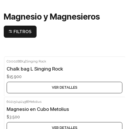
Magnesio y Magnesieros
FILTROS
C0002BBX4
|
Singing Rock
Agotado
Chalk bag L Singing Rock
$15.900
VER DETALLES
602150412438
|
Metolius
Agotado
Magnesio en Cubo Metolius
$3.500
VER DETALLES