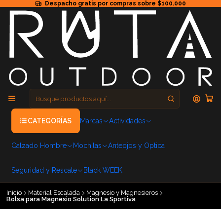
Despacho gratis por compras sobre $100.000
CATEGORÍAS
Marcas
Actividades
Calzado Hombre
Mochilas
Anteojos y Optica
Seguridad y Rescate
Black WEEK
Inicio
Material Escalada
Magnesio y Magnesieros
Bolsa para Magnesio Solution La Sportiva