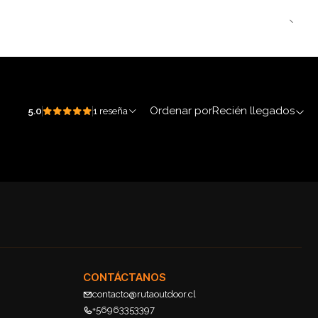
Ordenar por
Recién llegados
5.0
1 reseña
CONTÁCTANOS
contacto@rutaoutdoor.cl
+56963353397