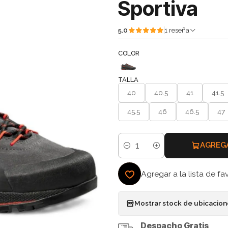
Sportiva
5.0
1 reseña
COLOR
TALLA
40
40.5
41
41.5
45.5
46
46.5
47
AGREG
Cantidad
Agregar a la lista de fa
Mostrar stock de ubicacio
Despacho Gratis