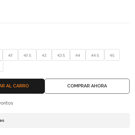
42
42.5
43
43.5
44
44.5
45
AR AL CARRO
COMPRAR AHORA
voritos
nes