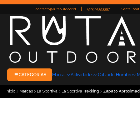
|
|
contacto@rutaoutdoor.cl
+56963353397
Santa Beatr
CATEGORÍAS
Marcas
Actividades
Calzado Hombre
M
Inicio
Marcas
La Sportiva
La Sportiva Trekking
Zapato Aproximaci