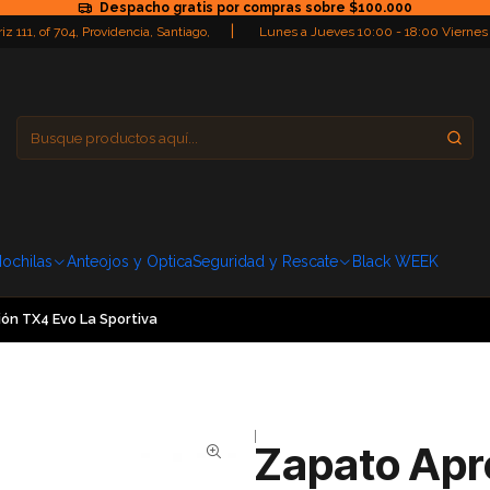
Despacho gratis por compras sobre $100.000
|
iz 111, of 704, Providencia, Santiago,
Lunes a Jueves 10:00 - 18:00 Viernes
Providencia
Domingo: Cerra
ochilas
Anteojos y Optica
Seguridad y Rescate
Black WEEK
ón TX4 Evo La Sportiva
|
Zapato Apr