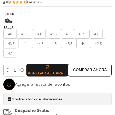
5.0
1 reseña
COLOR
TALLA
40
40.5
41
41.5
42
42.5
43
43.5
44
44.5
45
45.5
46
46.5
47
COMPRAR AHORA
Cantidad
AGREGAR AL CARRO
Agregar a la lista de favoritos
Mostrar stock de ubicaciones
Despacho Gratis