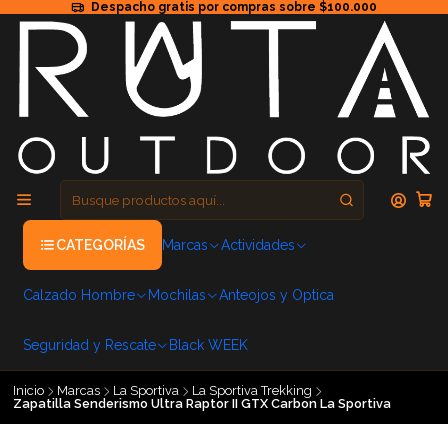
Despacho gratis por compras sobre $100.000
CATEGORÍAS
Marcas
Actividades
Calzado Hombre
Mochilas
Anteojos y Optica
Seguridad y Rescate
Black WEEK
Inicio
Marcas
La Sportiva
La Sportiva Trekking
Zapatilla Senderismo Ultra Raptor II GTX Carbon La Sportiva