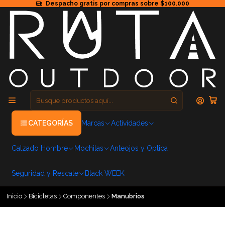
Despacho gratis por compras sobre $100.000
CATEGORÍAS
Marcas
Actividades
Calzado Hombre
Mochilas
Anteojos y Optica
Seguridad y Rescate
Black WEEK
Inicio
Bicicletas
Componentes
Manubrios