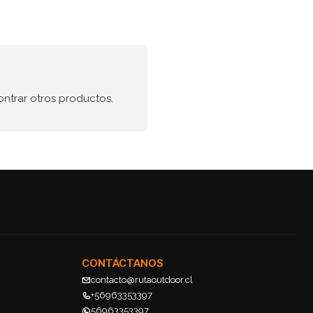
ontrar otros productos.
CONTÁCTANOS
contacto@rutaoutdoor.cl
+56963353397
56963353397