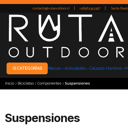
|
|
contacto@rutaoutdoor.cl
+56963353397
Santa Beatr
CATEGORÍAS
Marcas
Actividades
Calzado Hombre
M
Inicio
Bicicletas
Componentes
Suspensiones
Suspensiones