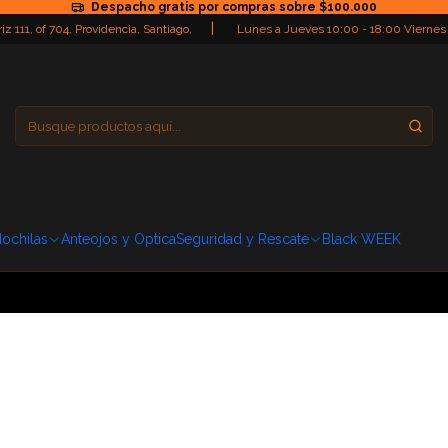
Despacho gratis por compras sobre $100.000
|
iz 111, of 704, Providencia, Santiago,
Lunes a Jueves 10:00 - 18:00 Viernes
Providencia
Domingo: Cerra
ochilas
Anteojos y Optica
Seguridad y Rescate
Black WEEK