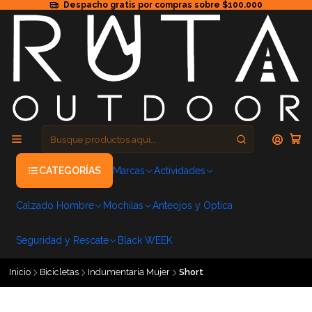
Despacho gratis por compras sobre $100.000
CATEGORÍAS
Marcas
Actividades
Calzado Hombre
Mochilas
Anteojos y Optica
Seguridad y Rescate
Black WEEK
Inicio
Bicicletas
Indumentaria Mujer
Short