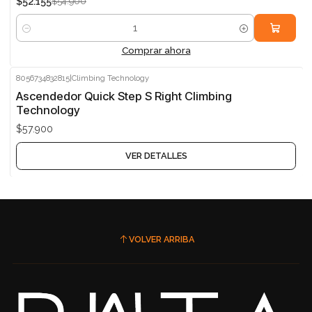
$52.155
$54.900
Cantidad
Comprar ahora
8056734832815
|
Climbing Technology
Agotado
Ascendedor Quick Step S Right Climbing
Technology
$57.900
VER DETALLES
VOLVER ARRIBA