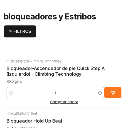
bloqueadores y Estribos
FILTROS
8056734832549
|
Climbing Technology
Bloqueador-Ascendedor de pie Quick Step A
(Izquierdo) - Climbing Technology
$82.900
Cantidad
Comprar ahora
3700288265777
|
Beal
-5%
Bloqueador Hold Up Beal