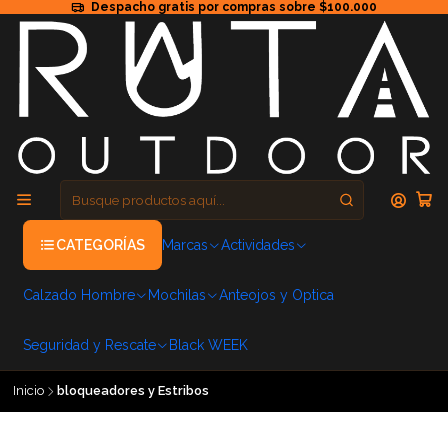
Despacho gratis por compras sobre $100.000
CATEGORÍAS
Marcas
Actividades
Calzado Hombre
Mochilas
Anteojos y Optica
Seguridad y Rescate
Black WEEK
Inicio
bloqueadores y Estribos