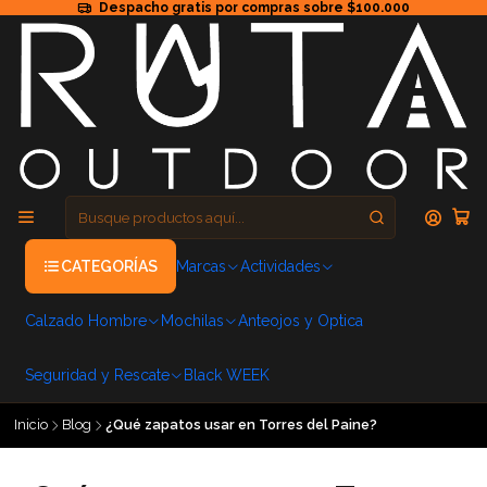
Despacho gratis por compras sobre $100.000
CATEGORÍAS
Marcas
Actividades
Calzado Hombre
Mochilas
Anteojos y Optica
Seguridad y Rescate
Black WEEK
Inicio
Blog
¿Qué zapatos usar en Torres del Paine?