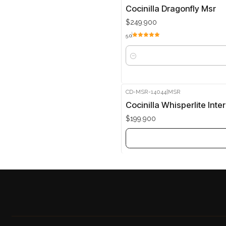
Cocinilla Dragonfly Msr
$249.900
5.0
Cantidad
CD-MSR-14044
|
MSR
Agotado
Cocinilla Whisperlite Inte
$199.900