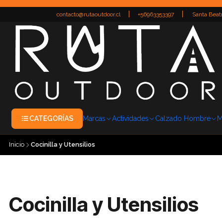
|
|
contacto@rutaoutdoor.cl
+56963353397
Santa Beatr
CATEGORÍAS
Marcas
Actividades
Calzado Hombre
M
Inicio
Cocinilla y Utensilios
Cocinilla y Utensilios