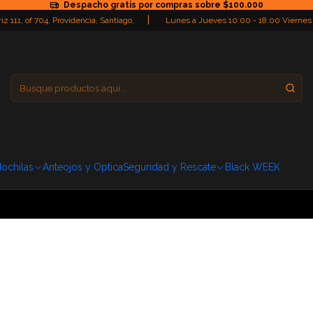
Despacho gratis por compras sobre $100.000
|
iz 111, of 704, Providencia, Santiago,
Lunes a Jueves 10:00 - 18:00 Viernes
Providencia
Domingo: Cerra
ochilas
Anteojos y Optica
Seguridad y Rescate
Black WEEK