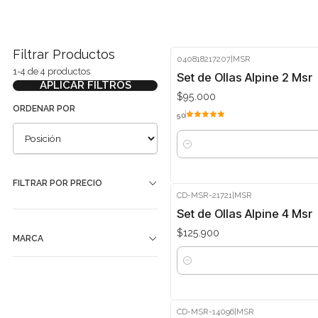
Filtrar Productos
040818217207
|
MSR
1-4 de 4 productos
Set de Ollas Alpine 2 Msr
APLICAR FILTROS
$95.000
ORDENAR POR
5.0
Cantidad
FILTRAR POR PRECIO
CD-MSR-21721
|
MSR
Set de Ollas Alpine 4 Msr
$125.900
MARCA
Cantidad
CD-MSR-14096
|
MSR