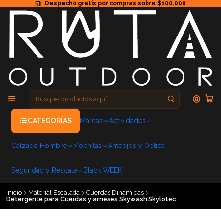
Despacho gratis por compras sobre $100.000
CATEGORÍAS
Marcas
Actividades
Calzado Hombre
Mochilas
Anteojos y Optica
Seguridad y Rescate
Black WEEK
Inicio
Material Escalada
Cuerdas Dinámicas
Detergente para Cuerdas y arneses Skywash Skylotec