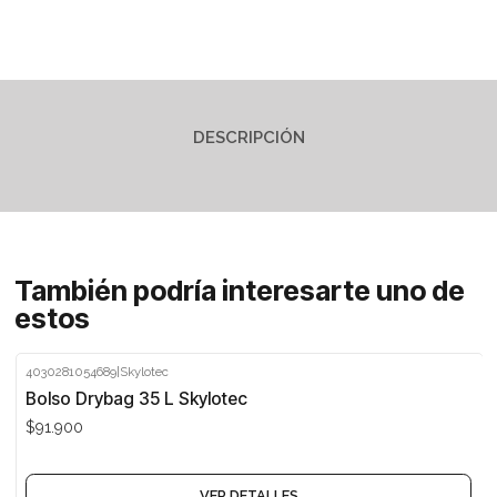
DESCRIPCIÓN
También podría interesarte uno de
estos
4030281054689
|
Skylotec
Agotado
Bolso Drybag 35 L Skylotec
$91.900
VER DETALLES