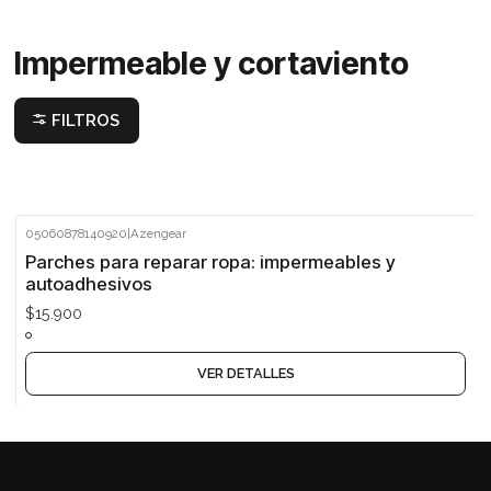
Impermeable y cortaviento
FILTROS
05060878140920
|
Azengear
Agotado
Parches para reparar ropa: impermeables y
autoadhesivos
$15.900
VER DETALLES