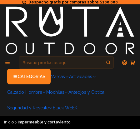
Despacho gratis por compras sobre $100.000
CATEGORÍAS
Marcas
Actividades
Calzado Hombre
Mochilas
Anteojos y Optica
Seguridad y Rescate
Black WEEK
Inicio
Impermeable y cortaviento