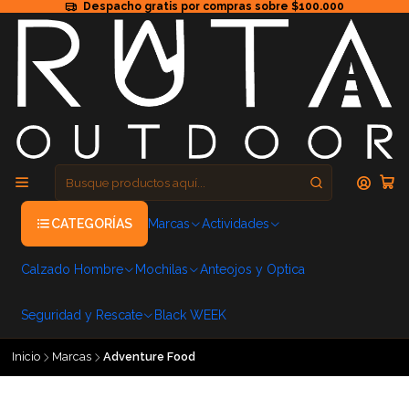
Despacho gratis por compras sobre $100.000
CATEGORÍAS
Marcas
Actividades
Calzado Hombre
Mochilas
Anteojos y Optica
Seguridad y Rescate
Black WEEK
Inicio
Marcas
Adventure Food