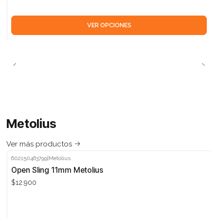
VER OPCIONES
Metolius
Ver más productos
602150463799
|
Metolius
Open Sling 11mm Metolius
$12.900