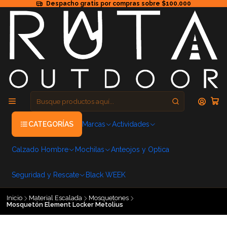
Despacho gratis por compras sobre $100.000
CATEGORÍAS
Marcas
Actividades
Calzado Hombre
Mochilas
Anteojos y Optica
Seguridad y Rescate
Black WEEK
Inicio
Material Escalada
Mosquetones
Mosquetón Element Locker Metolius