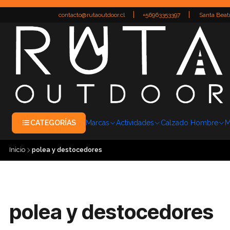
|
|
contacto@rutaoutdoor.cl
+56963353397
Santa Beatr
CATEGORÍAS
Marcas
Actividades
Calzado Hombre
M
Inicio
polea y destocedores
polea y destocedores