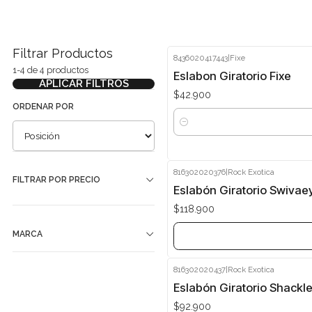
Filtrar Productos
8436020417443
|
Fixe
1-4 de 4 productos
Eslabon Giratorio Fixe
APLICAR FILTROS
$42.900
ORDENAR POR
Cantidad
816302020376
|
Rock Exotica
FILTRAR POR PRECIO
Agotado
Eslabón Giratorio Swivae
$118.900
MARCA
816302020437
|
Rock Exotica
Agotado
Eslabón Giratorio Shackle
$92.900