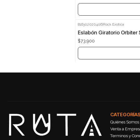
816302020406
|
Rock Exotica
Agotado
Eslabón Giratorio Orbiter 
$73.900
CATEGORÍA
Quiénes Somos
Venta a Empresa
Terminos y Con