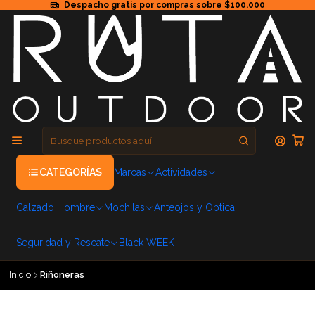
Despacho gratis por compras sobre $100.000
CATEGORÍAS
Marcas
Actividades
Calzado Hombre
Mochilas
Anteojos y Optica
Seguridad y Rescate
Black WEEK
Inicio
Riñoneras