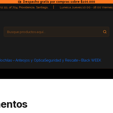
Despacho gratis por compras sobre $100.000
|
iz 111, of 704, Providencia, Santiago,
Lunes a Jueves 10:00 - 18:00 Viernes
Providencia
Domingo: Cerra
ochilas
Anteojos y Optica
Seguridad y Rescate
Black WEEK
mentos