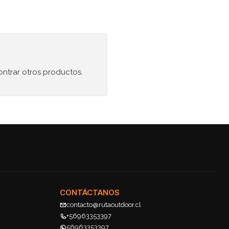
ontrar otros productos.
CONTÁCTANOS
contacto@rutaoutdoor.cl
+56963353397
56963353397