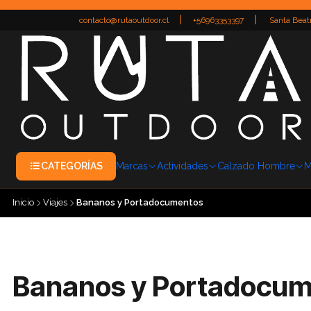
|
|
contacto@rutaoutdoor.cl
+56963353397
Santa Beatr
CATEGORÍAS
Marcas
Actividades
Calzado Hombre
M
Inicio
Viajes
Bananos y Portadocumentos
Bananos y Portadocu