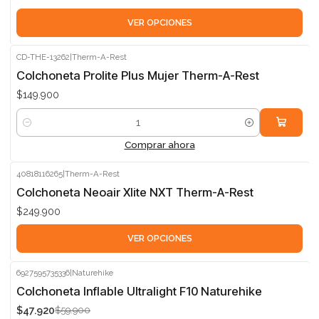
VER OPCIONES
CD-THE-13262
|
Therm-A-Rest
Colchoneta Prolite Plus Mujer Therm-A-Rest
$149.900
Cantidad
Comprar ahora
40818116265
|
Therm-A-Rest
Colchoneta Neoair Xlite NXT Therm-A-Rest
$249.900
VER OPCIONES
6927595735336
|
Naturehike
-20%
Colchoneta Inflable Ultralight F10 Naturehike
$47.920
$59.900