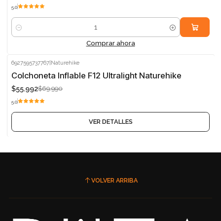
5.0
Cantidad
Comprar ahora
6927595737767
|
Naturehike
-20%
Colchoneta Inflable F12 Ultralight Naturehike
$55.992
$69.990
Agotado
5.0
VER DETALLES
VOLVER ARRIBA