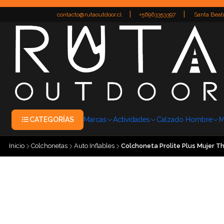
|
|
contacto@rutaoutdoor.cl
+56963353397
Santa Beatr
CATEGORÍAS
Marcas
Actividades
Calzado Hombre
M
Inicio
Colchonetas
Auto Inflables
Colchoneta Prolite Plus Mujer 