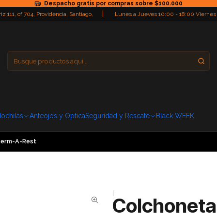
Despacho gratis por compras sobre $100.000
|
iz 111, of 704, Providencia, Santiago,
Lunes a Jueves 10:00 - 18:00 Viernes
Providencia
Domingo: Cerra
ochilas
Anteojos y Optica
Seguridad y Rescate
Black WEEK
Therm-A-Rest
|
Colchoneta 