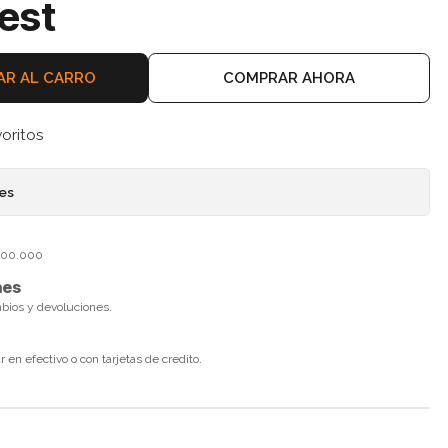
est
AR AL CARRO
COMPRAR AHORA
voritos
nes
$100.000
nes
mbios y devoluciones.
en efectivo o con tarjetas de credito.