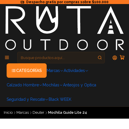
Despacho gratis por compras sobre $100.000
CATEGORÍAS
Marcas
Actividades
Calzado Hombre
Mochilas
Anteojos y Optica
Seguridad y Rescate
Black WEEK
Inicio
Marcas
Deuter
Mochila Guide Lite 24