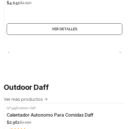
$4.041
$4.490
Agotado
VER DETALLES
Outdoor Daff
Ver más productos
GF349
|
Outdoor Daff
-10%
Calentador Autonomo Para Comidas Daff
$2.961
$3.290