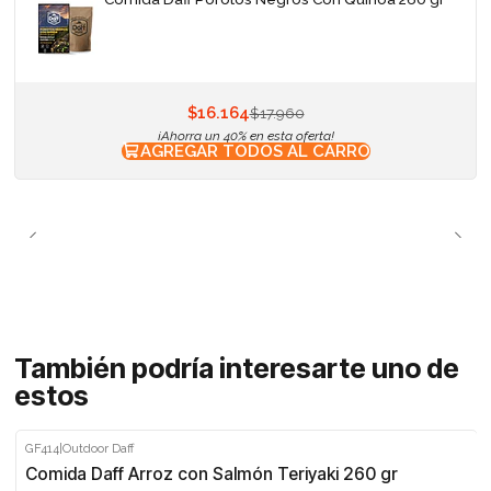
$16.164
$17.960
¡Ahorra un 40% en esta oferta!
AGREGAR TODOS AL CARRO
También podría interesarte uno de
estos
GF414
|
Outdoor Daff
-10%
Comida Daff Arroz con Salmón Teriyaki 260 gr