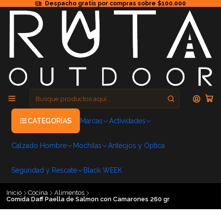
Despacho gratis por compras sobre $100.000
CATEGORÍAS
Marcas
Actividades
Calzado Hombre
Mochilas
Anteojos y Optica
Seguridad y Rescate
Black WEEK
Inicio
Cocina
Alimentos
Comida Daff Paella de Salmon con Camarones 260 gr