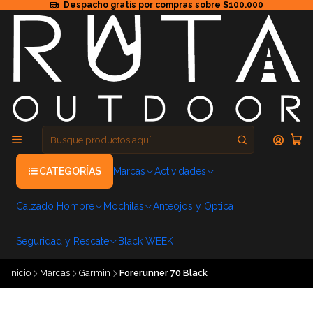
Despacho gratis por compras sobre $100.000
CATEGORÍAS
Marcas
Actividades
Calzado Hombre
Mochilas
Anteojos y Optica
Seguridad y Rescate
Black WEEK
Inicio
Marcas
Garmin
Forerunner 70 Black