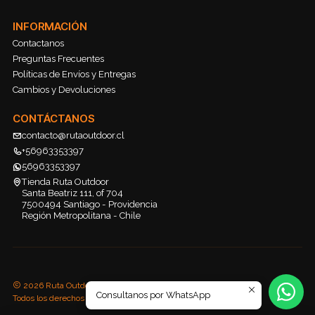
INFORMACIÓN
Contactanos
Preguntas Frecuentes
Políticas de Envíos y Entregas
Cambios y Devoluciones
CONTÁCTANOS
contacto@rutaoutdoor.cl
+56963353397
56963353397
Tienda Ruta Outdoor
Santa Beatriz 111, of 704
7500494 Santiago - Providencia
Región Metropolitana - Chile
2026 Ruta Outdoor.
Consultanos por WhatsApp
Todos los derechos reservados.
Desarrollado por Jumpseller
.