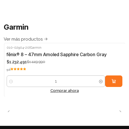
Garmin
Ver más productos
010-02904-20
|
Garmin
-15%
fēnix® 8 – 47mm Amoled Sapphire Carbon Gray
$1.232.491
$1.449.990
5.0
Cantidad
Comprar ahora