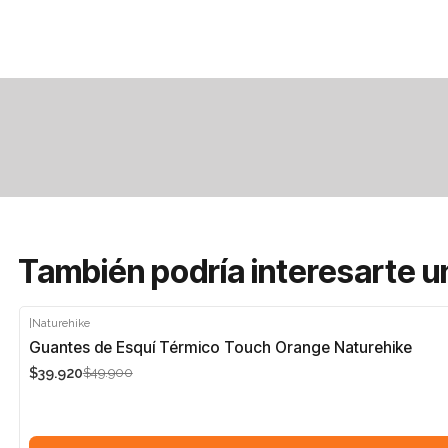
También podría interesarte u
|
Naturehike
-20%
Guantes de Esquí Térmico Touch Orange Naturehike
$39.920
$49.900