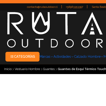
|
|
contacto@rutaoutdoor.cl
+56963353397
Santa Beatr
CATEGORÍAS
Marcas
Actividades
Calzado Hombre
M
Inicio
Vestuario Hombre
Guantes
Guantes de Esquí Térmico Touch