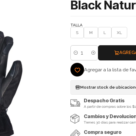
Black Natu
TALLA
S
M
L
XL
AGREG
Cantidad
Agregar a la lista de fa
Mostrar stock de ubicacio
Despacho Gratis
A partir de compras sobre los 
Cambios y Devolucio
Tienes 30 días para realizar ca
Compra seguro