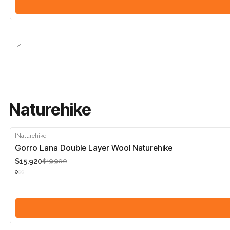
Naturehike
|
Naturehike
-20%
Gorro Lana Double Layer Wool Naturehike
$15.920
$19.900