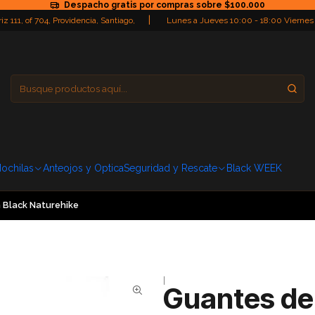
Despacho gratis por compras sobre $100.000
|
iz 111, of 704, Providencia, Santiago,
Lunes a Jueves 10:00 - 18:00 Viernes
Providencia
Domingo: Cerra
ochilas
Anteojos y Optica
Seguridad y Rescate
Black WEEK
 Black Naturehike
|
Guantes de