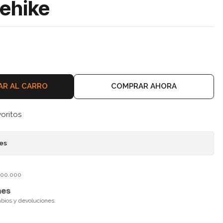
rehike
AR AL CARRO
COMPRAR AHORA
voritos
nes
$100.000
nes
mbios y devoluciones.