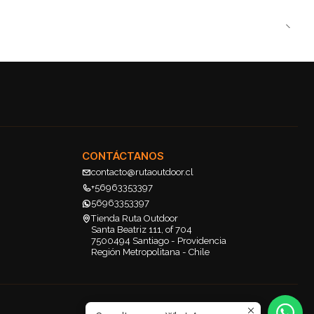
CONTÁCTANOS
contacto@rutaoutdoor.cl
+56963353397
56963353397
Tienda Ruta Outdoor
Santa Beatriz 111, of 704
7500494 Santiago - Providencia
Región Metropolitana - Chile