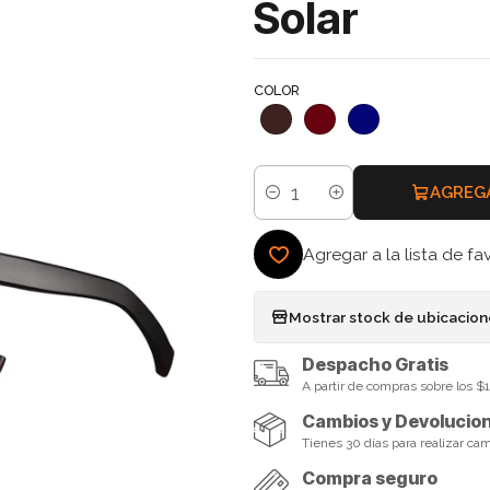
Solar
COLOR
AGREG
Cantidad
Agregar a la lista de fa
Mostrar stock de ubicacio
Despacho Gratis
A partir de compras sobre los 
Cambios y Devolucio
Tienes 30 días para realizar ca
Compra seguro