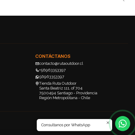
CONTÁCTANOS
contacto@rutaoutdoor.cl
+56963353397
56963353397
Tienda Ruta Outdoor
Santa Beatriz 111, of 704
7500494 Santiago - Providencia
Región Metropolitana - Chile
Consultanos por WhatsApp