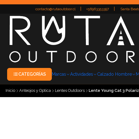
|
|
contacto@rutaoutdoor.cl
+56963353397
Santa Beatr
CATEGORÍAS
Marcas
Actividades
Calzado Hombre
M
Inicio
Anteojos y Optica
Lentes Outdoors
Lente Young Cat 3 Polari