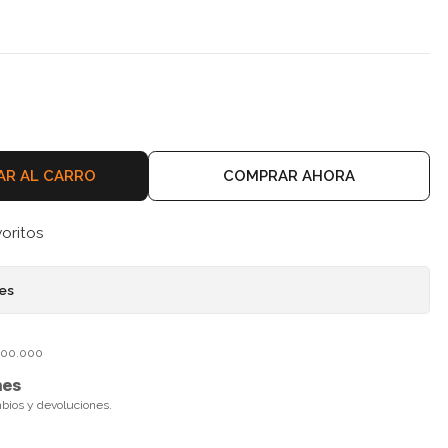
AR AL CARRO
COMPRAR AHORA
voritos
nes
$100.000
nes
mbios y devoluciones.