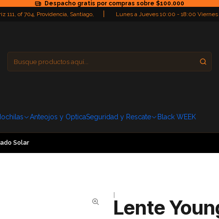
Despacho gratis por compras sobre $100.000
|
iz 111, of 704, Providencia, Santiago,
Lunes a Jueves 10:00 - 18:00 Viernes
Providencia
Domingo: Cerra
ochilas
Anteojos y Optica
Seguridad y Rescate
Black WEEK
zado Solar
|
Lente Young